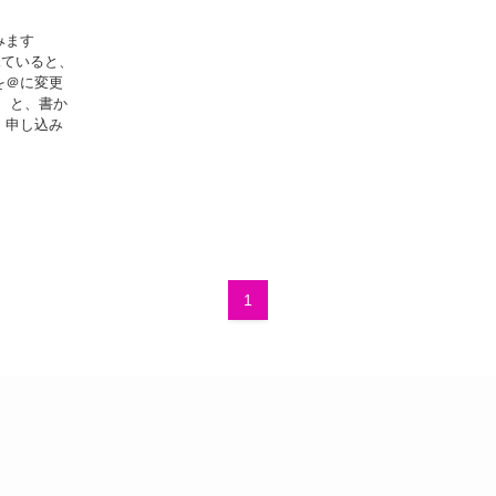
みます
を見ていると、
を＠に変更
 と、書か
、申し込み
1