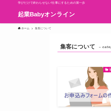
学びだけで終わらせない!仕事にするための第一歩
起業Babyオンライン
ホーム
集客について
集客について
– cate