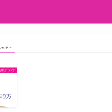
gory –
集客について